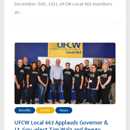
December 15th, 2021, UFCW Local 663 members
at...
Benefits
Events
News
UFCW Local 663 Applauds Governor &
Lt. Gov.-elect Tim Walz and Peggy