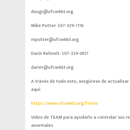
dougr@ufcw663.org
Mike Potter: 507-329-7116
mpotter@ufcw663.org
Darin Rehnelt: 507-329-0617
darinr@ufcw663.org
A través de todo esto, asegúrese de actualiza
aquí:
https://www.ufcw663.org/forms
Video de TEAM para ayudarlo a controlar sus 
anormales