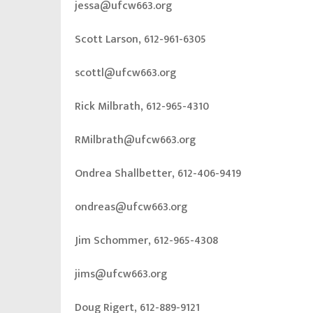
jessa@ufcw663.org
Scott Larson, 612-961-6305
scottl@ufcw663.org
Rick Milbrath, 612-965-4310
RMilbrath@ufcw663.org
Ondrea Shallbetter, 612-406-9419
ondreas@ufcw663.org
Jim Schommer, 612-965-4308
jims@ufcw663.org
Doug Rigert, 612-889-9121